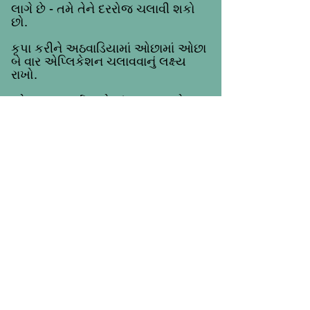
લાગે છે - તમે તેને દરરોજ ચલાવી શકો
છો.
કૃપા કરીને અઠવાડિયામાં ઓછામાં ઓછા
બે વાર એપ્લિકેશન ચલાવવાનું લક્ષ્ય
રાખો.
જો તમારા કાર્યસ્થળે સંમત થયા હોય
અને તમને લોગિન વિગતો પ્રદાન કરી
હોય, તો તમે કામ પર
તમારી સાથે કેવું
વર્તન કરવામાં આવે છે તે વિશે અમને
જણાવવા માટે અમારી એપ્લિકેશનનો
ઉપયોગ કરી શકો છો.
તમારા કાર્યસ્થળ પર તમને તમારો
લોકેશન કોડ પ્રદર્શિત થયેલો મળવો
જોઈએ
તમે તમારા મફત સમય સહિત કોઈપણ
સમયે અમારી એપ્લિકેશનનો ઉપયોગ
કરી શકો છો. અમારી એપ્લિકેશનનો
ઉપયોગ કરવાનો અર્થ એ છે કે તમે
ઇનામો અને પુરસ્કારો પણ જીતી શકો છો.