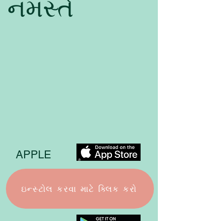
નમસ્તે
APPLE
ઇન્સ્ટોલ કરવા માટે ક્લિક કરો